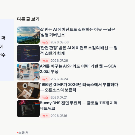
다른 글 보기
잘 만든 AI 에이전트도 실패하는 이유 — 답은
‘실행 거버넌스’
 확
2026.08.03
뉴스
수에
‘안전 판정’ 받은 AI 에이전트 스킬의 배신 — 정
적 스캔의 한계
변수
2026.07.29
뉴스
API를 바꾸는 AI와 ‘의도 이해’ 기반 웹 — SOA
2.0의 부상
2026.07.24
뉴스
1996년 GIMP가 2026년 리눅스에서 부활하다
— 오픈소스의 보존력
2026.07.21
뉴스
Bunny DNS 전면 무료화 — 글로벌 119개 지역
네트워크
2026.07.16
뉴스
스폰서