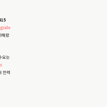
415
ngside
증가해왔
 수요는
s
터 전력