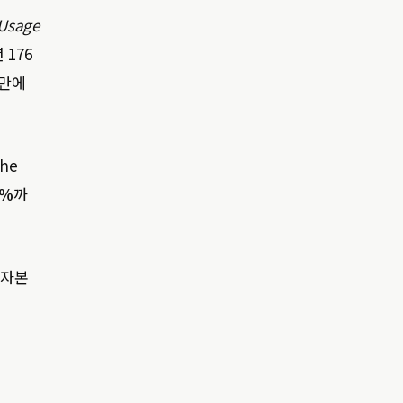
 Usage
 176
 만에
the
2%
까
 자본