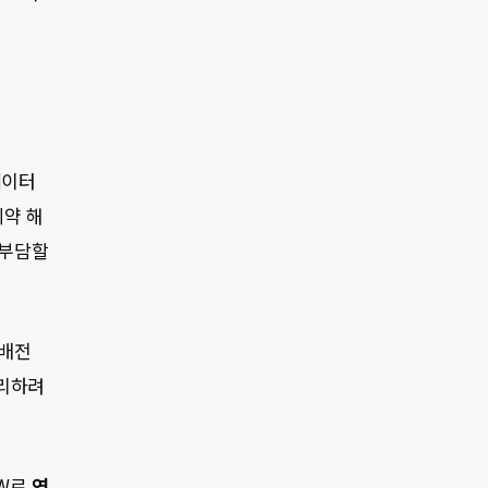
데이터
계약 해
 부담할
송배전
분리하려
MW로
연