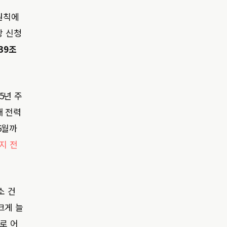
원칙에
상 신청
39조
25년 주
매 전력
 6월까
까지 전
소 건
크게 늘
로 어