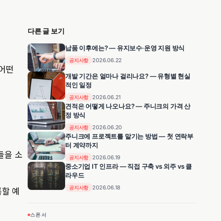
다른 글 보기
납품 이후에는? — 유지보수·운영 지원 방식
2026.06.22
공지사항
 어떤
개발 기간은 얼마나 걸리나요? — 유형별 현실
적인 일정
2026.06.21
공지사항
견적은 어떻게 나오나요? — 주니크의 가격 산
정 방식
2026.06.20
공지사항
주니크에 프로젝트를 맡기는 방법 — 첫 연락부
터 계약까지
들을 소
2026.06.19
공지사항
중소기업 IT 인프라 — 직접 구축 vs 외주 vs 클
라우드
2026.06.18
록할 예
공지사항
스폰서