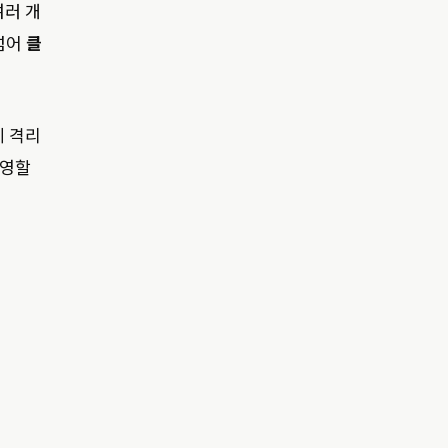
여러 개
 넘어
클
게 격리
운영할