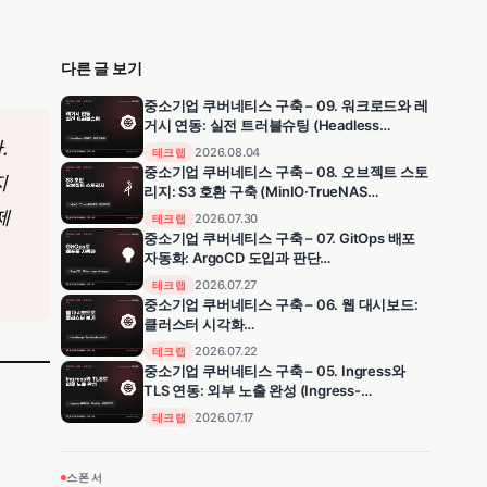
다른 글 보기
중소기업 쿠버네티스 구축 – 09. 워크로드와 레
거시 연동: 실전 트러블슈팅 (Headless
.
Service·SNAT·503 디버깅)
2026.08.04
테크 랩
중소기업 쿠버네티스 구축 – 08. 오브젝트 스토
지
리지: S3 호환 구축 (MinIO·TrueNAS
NFS·PV/PVC)
제
2026.07.30
테크 랩
중소기업 쿠버네티스 구축 – 07. GitOps 배포
자동화: ArgoCD 도입과 판단
(ArgoCD·Gitea·app-of-apps)
2026.07.27
테크 랩
중소기업 쿠버네티스 구축 – 06. 웹 대시보드:
클러스터 시각화
(Headlamp·ServiceAccount)
2026.07.22
테크 랩
중소기업 쿠버네티스 구축 – 05. Ingress와
TLS 연동: 외부 노출 완성 (Ingress-
NGINX·OPNsense Caddy·와일드카드)
2026.07.17
테크 랩
스폰서