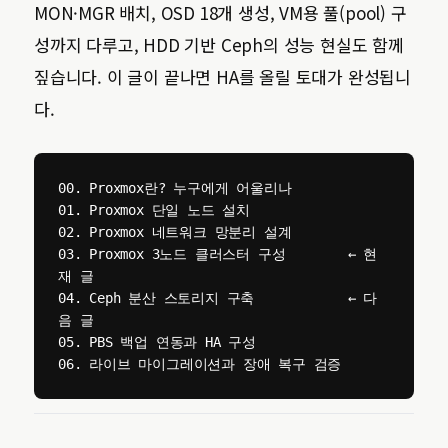
MON·MGR 배치, OSD 18개 생성, VM용 풀(pool) 구
성까지 다루고, HDD 기반 Ceph의 성능 현실도 함께
짚습니다. 이 글이 끝나면 HA를 올릴 토대가 완성됩니
다.
00. Proxmox란? 누구에게 어울리나

01. Proxmox 단일 노드 설치

02. Proxmox 네트워크 망분리 설계

03. Proxmox 3노드 클러스터 구성        ← 현
재 글

04. Ceph 분산 스토리지 구축            ← 다
음 글

05. PBS 백업 연동과 HA 구성

06. 라이브 마이그레이션과 장애 복구 검증