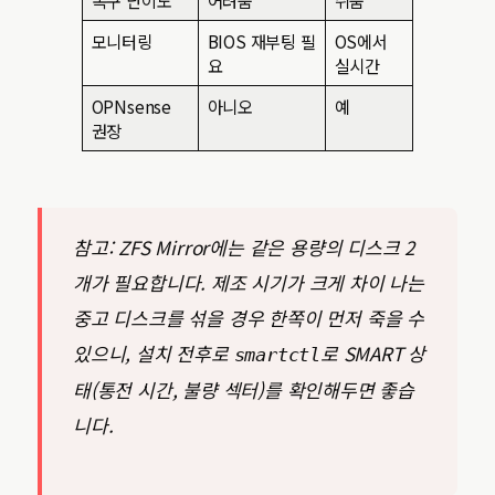
복구 난이도
어려움
쉬움
모니터링
BIOS 재부팅 필
OS에서
요
실시간
OPNsense
아니오
예
권장
참고: ZFS Mirror에는 같은 용량의 디스크 2
개가 필요합니다. 제조 시기가 크게 차이 나는
중고 디스크를 섞을 경우 한쪽이 먼저 죽을 수
있으니, 설치 전후로
로 SMART 상
smartctl
태(통전 시간, 불량 섹터)를 확인해두면 좋습
니다.