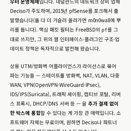
우터 운영체제
입니다. 네덜란드의 네트워크 장비 업체
Deciso가 주도하며, 2015년 pfSense를 포크해서 출
발했습니다(둘 다 더 거슬러 올라가면 m0n0wall에 뿌
리를 둡니다). 핵심 패킷 필터는 FreeBSD의
를 그
pf
대로 쓰지만, 그 위의 웹 인터페이스·플러그인 구조·업
데이트 정책은 독자적으로 발전해 왔습니다.
상용 UTM/방화벽 어플라이언스가 라이선스로 묶어
파는 기능들 — 스테이트풀 방화벽, NAT, VLAN, 다중
WAN, VPN(OpenVPN·WireGuard·IPsec),
IDS/IPS(Suricata), 트래픽 셰이핑, 캡티브 포털, 리버
스 프록시, DHCP/DNS 서버 등 — 을
추가 결제 없이
한 박스에 통합
할 수 있다는 게 가장 큰 매력입니다. 소
프트웨어 자체는 무료이며, 원하면 Deciso나 파트너