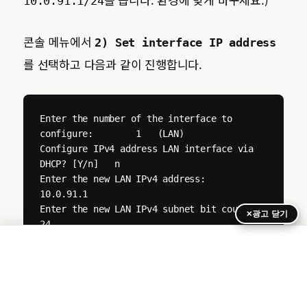
10.0.91.1/24
콘솔 메뉴에서
2) Set interface IP address
를 선택하고 다음과 같이 진행합니다.
Enter the number of the interface to 
configure:        1   (LAN)

Configure IPv4 address LAN interface via 
DHCP? [Y/n]   n

Enter the new LAN IPv4 address:                        
10.0.91.1

Enter the new LAN IPv4 subnet bit count:               
광고 닫기
24

For a LAN, press <ENTER> for none 
(upstream gateway):  (Enter)

Configure IPv6 address LAN interface via 
DHCP6? [Y/n]  n

Enter the new LAN IPv6 address:                        